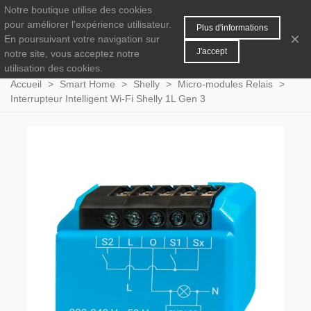
Notre boutique utilise des cookies
MENU
0
pour améliorer l'expérience utilisateur.
Plus d'informations
×
En poursuivant votre navigation sur
J'accept
notre site, vous acceptez notre
utilisation des cookies.
Accueil
>
Smart Home
>
Shelly
>
Micro-modules Relais
>
Interrupteur Intelligent Wi-Fi Shelly 1L Gen 3