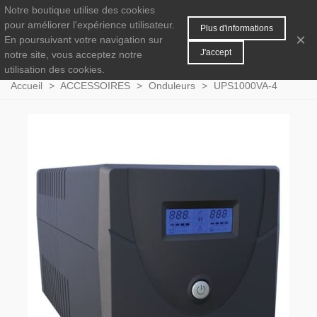
Notre boutique utilise des cookies
MENU
0
pour améliorer l'expérience utilisateur.
Plus d'informations
×
En poursuivant votre navigation sur
J'accept
notre site, vous acceptez notre
utilisation des cookies.
Accueil
>
ACCESSOIRES
>
Onduleurs
>
UPS1000VA-4