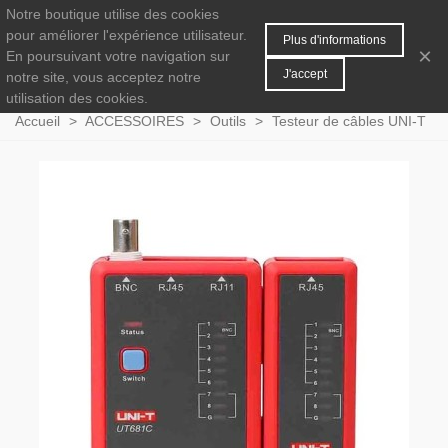
Notre boutique utilise des cookies
MENU
0
pour améliorer l'expérience utilisateur.
Plus d'informations
×
En poursuivant votre navigation sur
J'accept
notre site, vous acceptez notre
utilisation des cookies.
Accueil
>
ACCESSOIRES
>
Outils
>
Testeur de câbles UNI-T