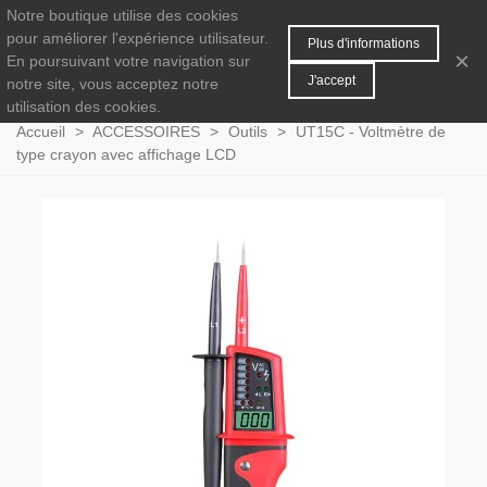
Notre boutique utilise des cookies
MENU
0
pour améliorer l'expérience utilisateur.
Plus d'informations
×
En poursuivant votre navigation sur
J'accept
notre site, vous acceptez notre
utilisation des cookies.
Accueil
>
ACCESSOIRES
>
Outils
>
UT15C - Voltmètre de
type crayon avec affichage LCD