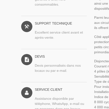
ainsi une
consommables.
dispositi
Parmi leu
aux circu
SUPPORT TECHNIQUE
ils offre
Excellent service client avant et
Côté appli
après-vente.
protection
petits ci
primordia
DEVIS
Disjoncteu
Devis personnalisés dans nos
Courant 
locaux ou par e-mail.
4 pôles (i
Sensibili
Type de 
Pour insta
SERVICE CLIENT
Installati
Indice de
Assistance disponible par
8 000 cyc
téléphone, WhatsApp, e-mail ou
4 000 ma
en personne dans nos locaux.