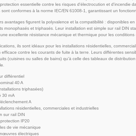
 protection essentielle contre les risques d'électrocution et d'incendie d
fs sont conformes à la norme IEC/EN 61008-1, garantissant un fonctionn
rs avantages figurent la polyvalence et la compatibilité : disponibles en
its monophasés et triphasés. Leur installation est simple sur rail DIN s
nt une excellente résistance mécanique et thermique pour les condition
cations, ils sont idéaux pour les installations résidentielles, commerciale
 efficace contre les courants de fuite à la terre. Leurs différentes sensi
rcuits (cuisines ou salles de bains) qu'à celle des tableaux de distribut
le.
r différentiel
nominal 40 A
nstallations triphasées)
té 30 mA
déclenchement A
llations résidentielles, commerciales et industrielles
on sur rail DIN
 protection IP20
les de vie mécanique
nœuvres électriques