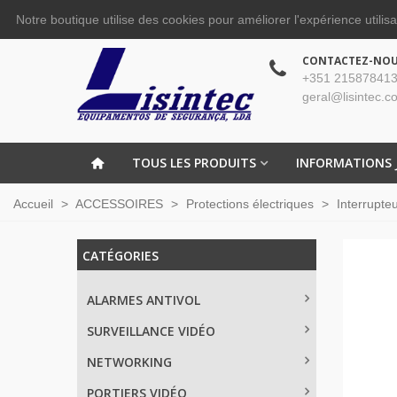
Notre boutique utilise des cookies pour améliorer l'expérience utilis
CONTACTEZ-NO
+351 215878413
geral@lisintec.c
TOUS LES PRODUITS
INFORMATIONS 
Accueil
>
ACCESSOIRES
>
Protections électriques
>
Interrupte
CATÉGORIES
ALARMES ANTIVOL
SURVEILLANCE VIDÉO
NETWORKING
PORTIERS VIDÉO