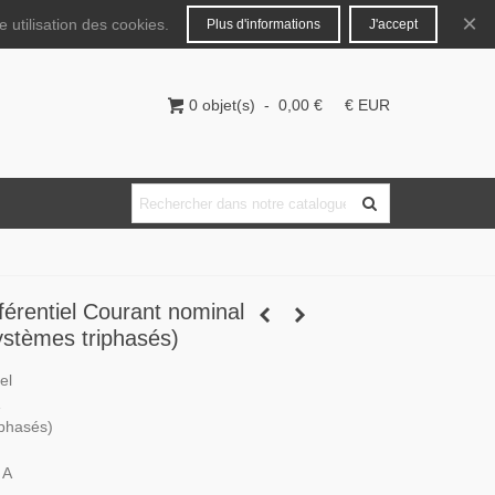
Français
Connecter
×
 utilisation des cookies.
Plus d'informations
J'accept
0
objet(s)
-
0,00 €
€ EUR
fférentiel Courant nominal
ystèmes triphasés)
el
iphasés)
 A