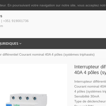
ateur.
En poursuivant votre navigation sur notre site, vous acceptez notre
US
 | +351 919001736
om
JURIDIQUES
ur différentiel Courant nominal 40A 4 pôles (systèmes triphasés)
Interrupteur di
40A 4 pôles (s
Interrupteur différenti
Courant nominal 40A
4 pôles (systèmes tr
Sensibilité 30mA
Type de déclencheur