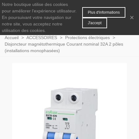
Notre boutique utilise des cookies
MENU
0
pour améliorer l'expérience utilisateur.
Plus d'informations
×
En poursuivant votre navigation sur
J'accept
notre site, vous acceptez notre
utilisation des cookies.
Accueil
>
ACCESSOIRES
>
Protections électriques
>
Disjoncteur magnétothermique Courant nominal 32A 2 pôles
(installations monophasées)