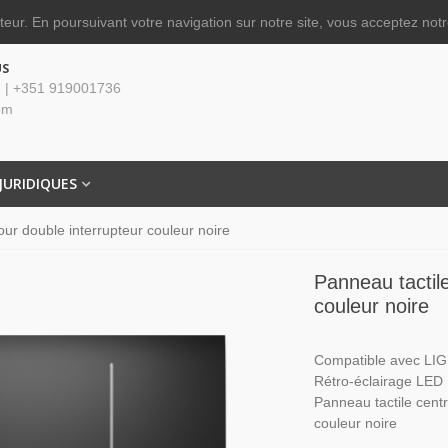
ateur.
En poursuivant votre navigation sur notre site, vous acceptez notre
US
 | +351 919001736
om
JURIDIQUES
our double interrupteur couleur noire
Panneau tactile
couleur noire
Compatible avec L
Rétro-éclairage LED
Panneau tactile centr
couleur noire