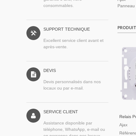
consommables.
Panneau t
PRODUIT
SUPPORT TECHNIQUE
Excellent service client avant et
après-vente.
DEVIS
Devis personnalisés dans nos
locaux ou par e-mail.
SERVICE CLIENT
Relais P
Interrupt
Assistance disponible par
Ajax
téléphone, WhatsApp, e-mail ou
Référen
en personne dans nos locaux.