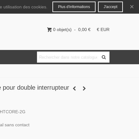
Français
Connecter
×
 utilisation des cookies.
Plus d'informations
J'accept
0
objet(s)
-
0,00 €
€ EUR
 pour double interrupteur
IGHTCORE-2G
al sans contact