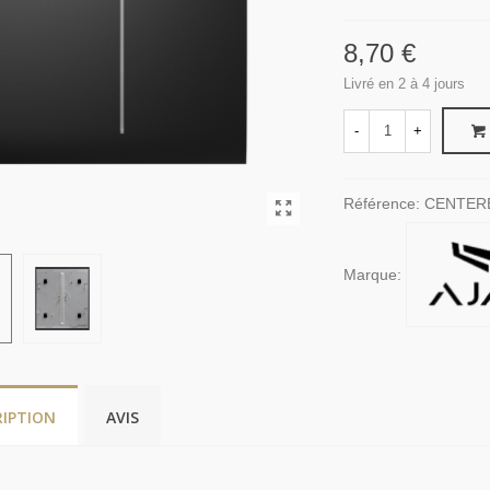
8,70 €
Livré en 2 à 4 jours
-
+
Référence:
CENTER
Marque:
RIPTION
AVIS