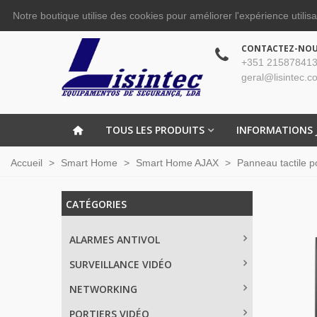
Notre boutique utilise des cookies pour améliorer l'expérience utilis
CONTACTEZ-NO
+351 215878413
geral@lisintec.c
TOUS LES PRODUITS
INFORMATIONS 
Accueil
>
Smart Home
>
Smart Home AJAX
>
Panneau tactile p
CATÉGORIES
ALARMES ANTIVOL
SURVEILLANCE VIDÉO
NETWORKING
PORTIERS VIDÉO