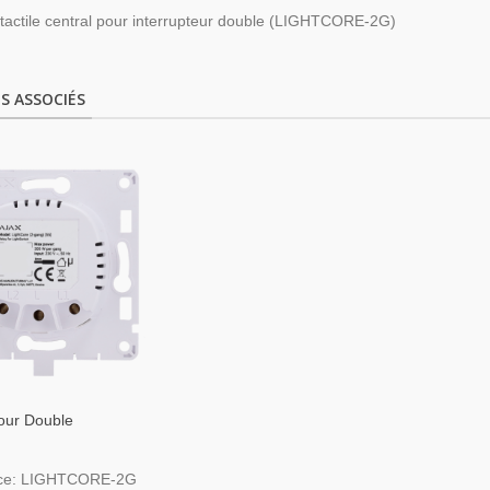
actile central pour interrupteur double (LIGHTCORE-2G)
S ASSOCIÉS
our Double
eur Intelligent
ce: LIGHTCORE-2G