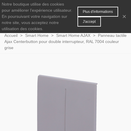
Notre boutique utilise des cookies
MENU
0
pour améliorer l'expérience utilisateur.
Plus d'informations
×
En poursuivant votre navigation sur
J'accept
notre site, vous acceptez notre
utilisation des cookies.
Accueil
>
Smart Home
>
Smart Home AJAX
>
Panneau tactile
Ajax Centerbutton pour double interrupteur, RAL 7004 couleur
grise