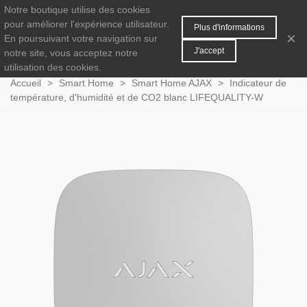
Notre boutique utilise des cookies
MENU
0
pour améliorer l'expérience utilisateur.
Plus d'informations
×
En poursuivant votre navigation sur
J'accept
notre site, vous acceptez notre
utilisation des cookies.
Accueil
>
Smart Home
>
Smart Home AJAX
>
Indicateur de
température, d'humidité et de CO2 blanc LIFEQUALITY-W