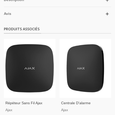
Avis
PRODUITS ASSOCIÉS
Répéteur Sans Fil Ajax
Centrale D'alarme
Jeweller Et Wings Noir
Professionnelle Ajax Hub2-
Ajax
Ajax
4G-B