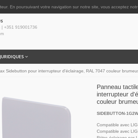
ateur.
En poursuivant votre navigation sur notre site, vous acceptez notre
US
 | +351 919001736
om
JURIDIQUES
jax Sidebutton pour interrupteur d'éclairage, RAL 7047 couleur brumeu
Panneau tactil
interrupteur d'
couleur brume
SIDEBUTTON-1G2
Compatible avec L
Compatible avec L
Rétro-éclairage par 