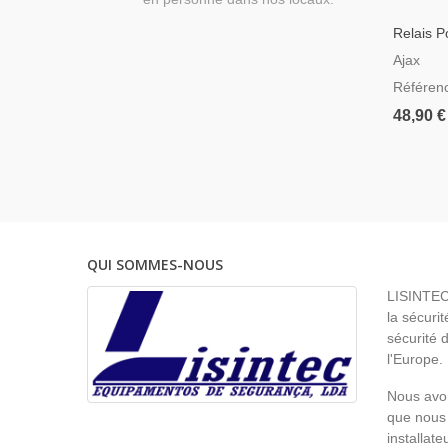
Relais P
D'éclai
Ajax
Référe
48,90 €
QUI SOMMES-NOUS
LISINTEC 
la sécurit
sécurité 
l'Europe.
Nous avon
que nous 
installat