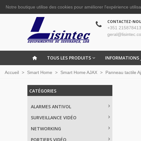
Notre boutique utilise des cookies pour améliorer l'expérience utilis
CONTACTEZ-NO
+351 215878413
geral@lisintec.c
TOUS LES PRODUITS
INFORMATIONS 
Accueil
>
Smart Home
>
Smart Home AJAX
>
Panneau tactile A
CATÉGORIES
ALARMES ANTIVOL
SURVEILLANCE VIDÉO
NETWORKING
PORTIERS VIDÉO