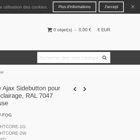
Français
Connecter
×
 utilisation des cookies.
Plus d'informations
J'accept
0
objet(s)
-
0,00 €
€ EUR
se
e Ajax Sidebutton pour
éclairage, RAL 7047
use
W-FOG
IGHTCORE-1G.
IGHTCORE-2W.
LED.