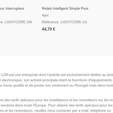
our Interrupteur
Relais Intelligent Simple Pour
rage Commutable
Interrupteur D'éclairage
Ajax
nce: LIGHTCORE-2W
Référence: LIGHTCORE-1G
44,70 €
LDA est une entreprise dont l'activité est exclusivement dédiée au do
é électronique, son activité principale étant la fourniture d'équipements
de haute qualité et de pointe non seulement au Portugal mais dans tout
s des tarifs spéciaux pour les installateurs et les revendeurs sur les 
vendons dans toute l'Europe. Pour obtenir des tarifs spéciaux pour les
eurs et les revendeurs, veuillez nous contacter par e-mail, téléphone ou