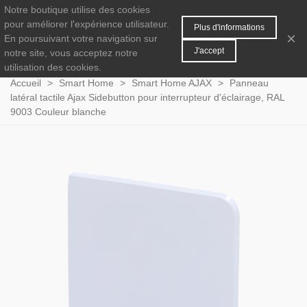
Notre boutique utilise des cookies
MENU
0
pour améliorer l'expérience utilisateur.
Plus d'informations
×
En poursuivant votre navigation sur
J'accept
notre site, vous acceptez notre
utilisation des cookies.
Accueil
>
Smart Home
>
Smart Home AJAX
>
Panneau
latéral tactile Ajax Sidebutton pour interrupteur d'éclairage, RAL
9003 Couleur blanche