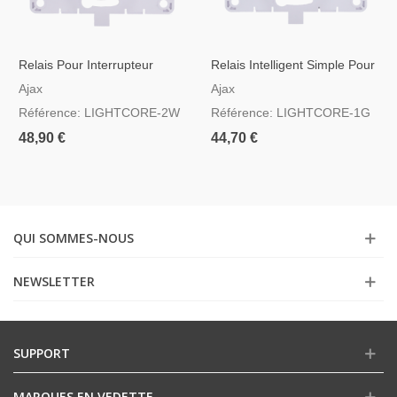
Relais Pour Interrupteur
Relais Intelligent Simple Pour
D'éclairage Commutable
Interrupteur D'éclairage
Ajax
Ajax
Référence: LIGHTCORE-2W
Référence: LIGHTCORE-1G
48,90 €
44,70 €
QUI SOMMES-NOUS
NEWSLETTER
SUPPORT
MARQUES EN VEDETTE