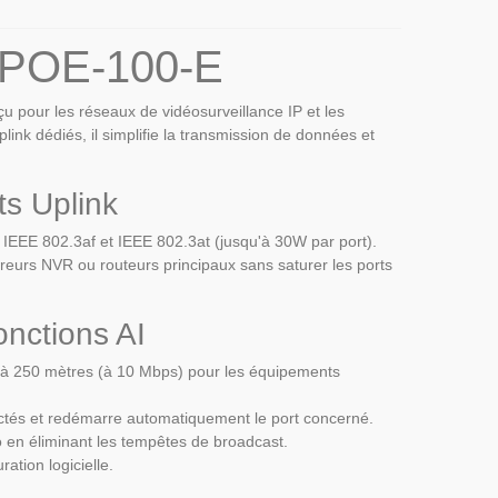
8POE-100-E
pour les réseaux de vidéosurveillance IP et les
link dédiés, il simplifie la transmission de données et
s Uplink
IEEE 802.3af et IEEE 802.3at (jusqu'à 30W par port).
treurs NVR ou routeurs principaux sans saturer les ports
nctions AI
'à 250 mètres (à 10 Mbps) pour les équipements
ctés et redémarre automatiquement le port concerné.
éo en éliminant les tempêtes de broadcast.
tion logicielle.