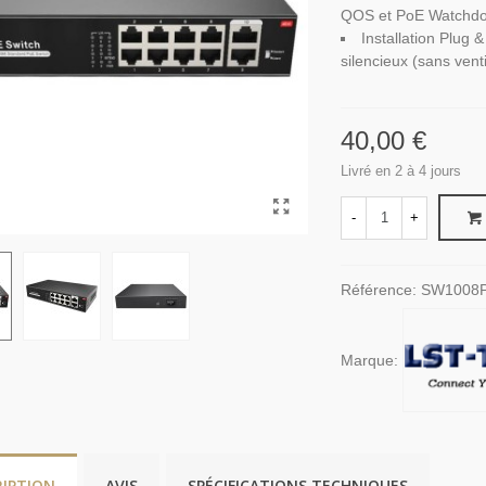
QOS et PoE Watchd
Installation Plug 
silencieux (sans venti
40,00 €
Livré en 2 à 4 jours
-
+
Référence:
SW1008P
Marque:
RIPTION
AVIS
SPÉCIFICATIONS TECHNIQUES