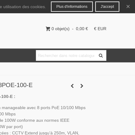
Français
Connecter
×
 utilisation des cookies.
Plus d'informations
J'accept
0
objet(s)
-
0,00 €
€ EUR
8POE-100-E
100-E :
n manageable avec 8 ports PoE 10/100 Mbps
100 Mbps
 de 100W conforme aux normes IEEE
0W par port)
ncées : CCTV Extend jusqu'à 250m, VLAN,