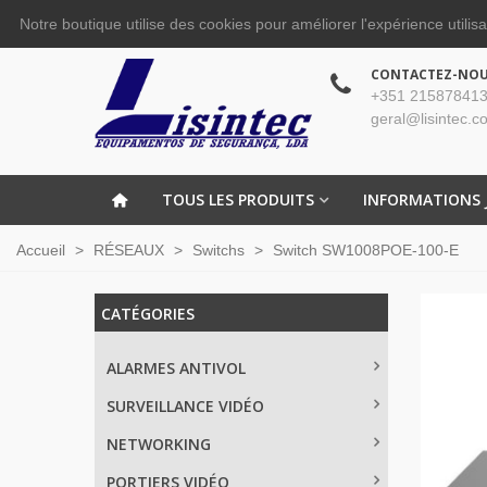
Notre boutique utilise des cookies pour améliorer l'expérience utilis
CONTACTEZ-NO
+351 215878413
geral@lisintec.c
TOUS LES PRODUITS
INFORMATIONS 
Accueil
>
RÉSEAUX
>
Switchs
>
Switch SW1008POE-100-E
CATÉGORIES
ALARMES ANTIVOL
SURVEILLANCE VIDÉO
NETWORKING
PORTIERS VIDÉO