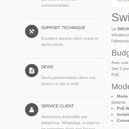
consommables.
Sw
SUPPORT TECHNIQUE
Le
SW10
infrastru
Excellent service client avant et
l'aliment
après-vente.
Budg
Avec une 
DEVIS
Ses 2 por
PoE.
Devis personnalisés dans nos
locaux ou par e-mail.
Mode
Mode 
distants.
SERVICE CLIENT
PoE W
Isola
Assistance disponible par
Conce
téléphone, WhatsApp, e-mail ou
en personne dans nos locaux.