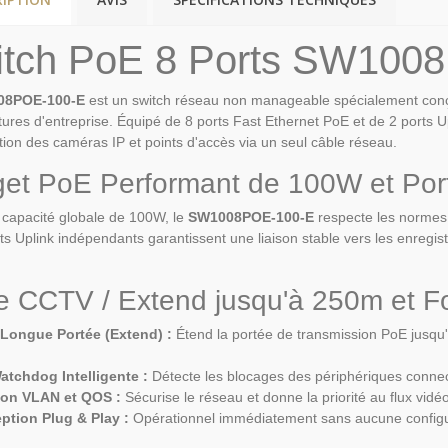
itch PoE 8 Ports SW100
08POE-100-E
est un switch réseau non manageable spécialement conçu 
ctures d'entreprise. Équipé de 8 ports Fast Ethernet PoE et de 2 ports Up
ation des caméras IP et points d'accès via un seul câble réseau.
et PoE Performant de 100W et Port
capacité globale de 100W, le
SW1008POE-100-E
respecte les normes 
ts Uplink indépendants garantissent une liaison stable vers les enregis
 CCTV / Extend jusqu'à 250m et Fo
Longue Portée (Extend) :
Étend la portée de transmission PoE jusqu
atchdog Intelligente :
Détecte les blocages des périphériques conne
tion VLAN et QOS :
Sécurise le réseau et donne la priorité au flux vid
ption Plug & Play :
Opérationnel immédiatement sans aucune configura