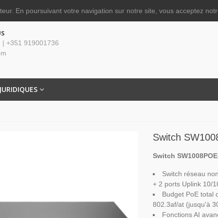
ateur.
En poursuivant votre navigation sur notre site, vous acceptez notre
US
 | +351 919001736
om
JURIDIQUES
Switch SW100
Switch SW1008POE-
Switch réseau no
+ 2 ports Uplink 10/
Budget PoE total
802.3af/at (jusqu'à 3
Fonctions AI ava