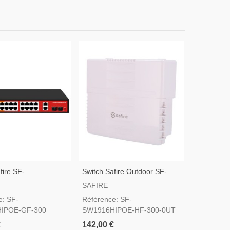
fire SF-
Switch Safire Outdoor SF-
Switch Saf
IPOE-GF-300
SW1916HIPOE-HF-300-OUT
SW1008P
SAFIRE
SAFIRE
e: SF-
Référence: SF-
Référenc
IPOE-GF-300
SW1916HIPOE-HF-300-0UT
96
€
142,00 €
52,00 €