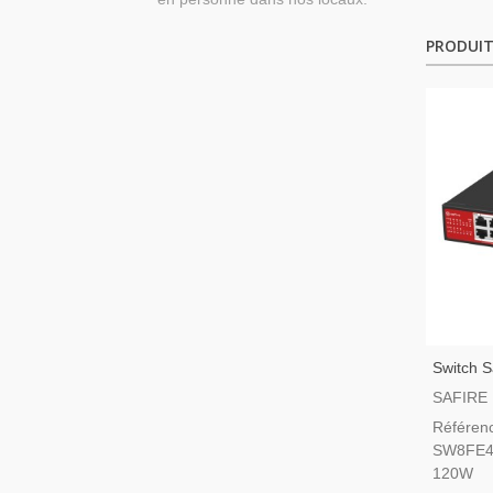
PRODUIT
Switch S
SW8FE4
SAFIRE
120W
Référen
SW8FE4
120W