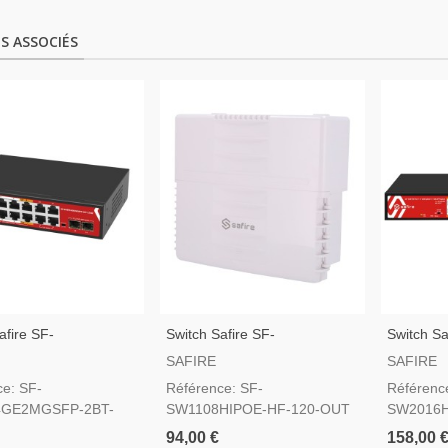
S ASSOCIÉS
afire SF-
Switch Safire SF-
Switch Sa
GE2MGSFP-2BT-
SW1108HIPOE-HF-120-OUT
SW2016H
SAFIRE
SAFIRE
ce: SF-
Référence: SF-
Référenc
GE2MGSFP-2BT-
SW1108HIPOE-HF-120-OUT
SW2016H
94,00 €
158,00 