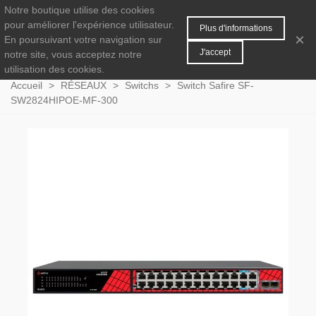
Notre boutique utilise des cookies
MENU
0
pour améliorer l'expérience utilisateur.
Plus d'informations
×
En poursuivant votre navigation sur
J'accept
notre site, vous acceptez notre
utilisation des cookies.
Accueil
>
RÉSEAUX
>
Switchs
>
Switch Safire SF-
SW2824HIPOE-MF-300