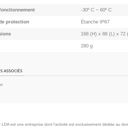
fonctionnement
-30º C ~ 60º C
de protection
Étanche IP67
sions
168 (H) x 88 (L) x 72
280 g
S ASSOCIÉS
et
LDA est une entreprise dont l'activité est exclusivement dédiée au do