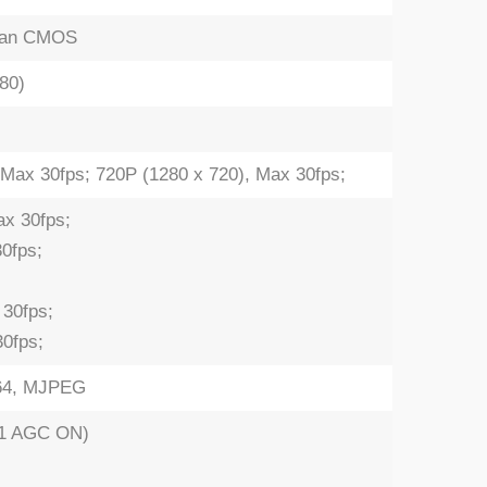
Scan CMOS
80)
 Max 30fps; 720P (1280 x 720), Max 30fps;
ax 30fps;
0fps;
 30fps;
30fps;
264, MJPEG
2.1 AGC ON)