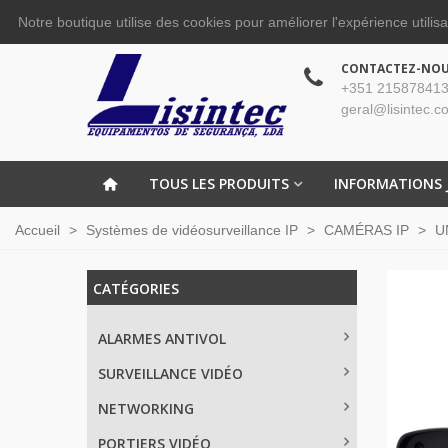
Notre boutique utilise des cookies pour améliorer l'expérience utilis
CONTACTEZ-NO
+351 215878413
geral@lisintec.c
TOUS LES PRODUITS
INFORMATIONS 
Accueil
>
Systèmes de vidéosurveillance IP
>
CAMÉRAS IP
>
U
CATÉGORIES
ALARMES ANTIVOL
SURVEILLANCE VIDÉO
NETWORKING
PORTIERS VIDÉO