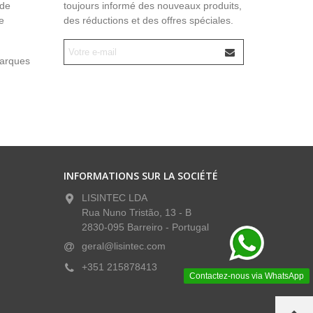
 de
toujours informé des nouveaux produits,
e
des réductions et des offres spéciales.
marques
INFORMATIONS SUR LA SOCIÉTÉ
LISINTEC LDA
Rua Nuno Tristão, 13 - B
2830-095 Barreiro - Portugal
geral@lisintec.com
+351 215878413
Contactez-nous via WhatsApp