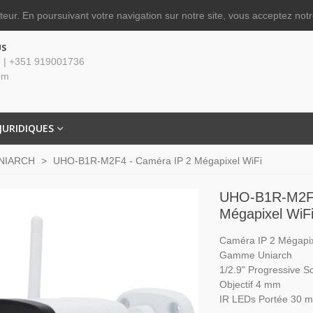
ateur.
En poursuivant votre navigation sur notre site, vous acceptez notre
US
 | +351 919001736
om
JURIDIQUES
NIARCH
>
UHO-B1R-M2F4 - Caméra IP 2 Mégapixel WiFi
UHO-B1R-M2F4
Mégapixel WiF
Caméra IP 2 Mégapix
Gamme Uniarch
1/2.9" Progressive
Objectif 4 mm
IR LEDs Portée 30 m