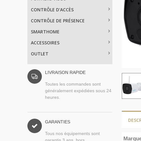
CONTRÔLE D'ACCÈS
CONTRÔLE DE PRÉSENCE
SMARTHOME
ACCESSOIRES
OUTLET
LIVRAISON RAPIDE
Toutes les commandes sont
généralement expédiées sous 24
heures.
DESC
GARANTIES
Tous nos équipements sont
Marqu
garantis 3 ans, hors