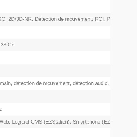
, 2D/3D-NR, Détection de mouvement, ROI, Privacy Mas
128 Go
main, détection de mouvement, détection audio, alarme anti
z
Web, Logiciel CMS (EZStation), Smartphone (EZView/EZLiv