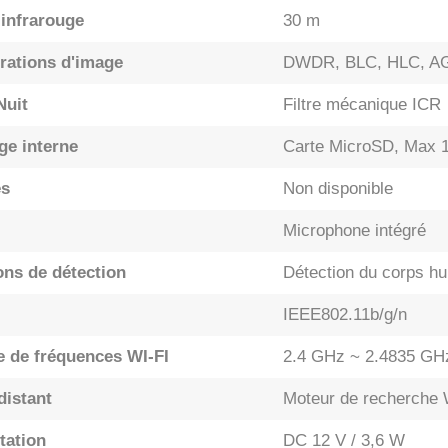
 infrarouge
30 m
rations d'image
DWDR, BLC, HLC, AGC
Nuit
Filtre mécanique ICR
ge interne
Carte MicroSD, Max 
es
Non disponible
Microphone intégré
ons de détection
Détection du corps hu
IEEE802.11b/g/n
de fréquences WI-FI
2.4 GHz ~ 2.4835 GH
distant
Moteur de recherche 
tation
DC 12 V / 3,6 W