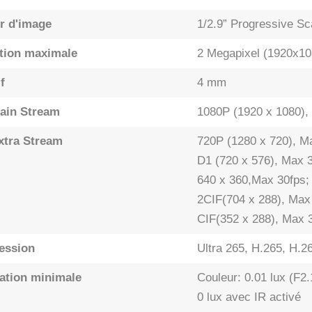
r d'image
1/2.9” Progressive 
tion maximale
2 Megapixel (1920x10
f
4 mm
ain Stream
1080P (1920 x 1080),
xtra Stream
720P (1280 x 720), M
D1 (720 x 576), Max 3
640 x 360,Max 30fps;
2CIF(704 x 288), Max
CIF(352 x 288), Max 
ession
Ultra 265, H.265, H.
nation minimale
Couleur: 0.01 lux (F
0 lux avec IR activé