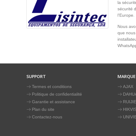
la sécurit
sécurité 
l'Europe.
Nous avon
que nous 
installat
WhatsAp
SUPPORT
MARQUE
Termes et conditions
AJAX
Politique de confidentialité
DAHU
Garantie et assistance
RUIJI
Plan du site
HIKVI
Contactez-nous
UNIVI