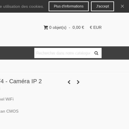
Français
Connecter
×
 utilisation des cookies.
Plus d'informations
J'accept
0
objet(s)
-
0,00 €
€ EUR
 - Caméra IP 2
i
el WiFi
 Scan CMOS