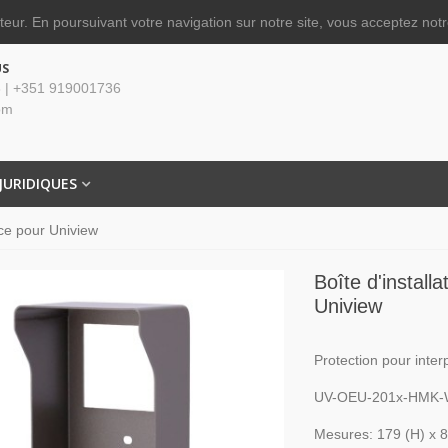
ateur.
En poursuivant votre navigation sur notre site, vous acceptez notre
US
 | +351 919001736
om
JURIDIQUES
ace pour Uniview
Boîte d'install
Uniview
Protection pour inte
UV-OEU-201x-HMK-W 
Mesures: 179 (H) x 8