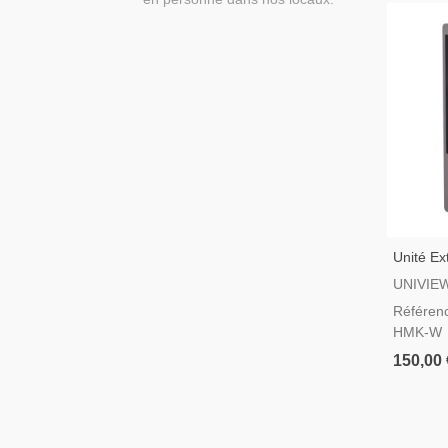
Unité E
HMK-W U
UNIVIE
Référen
HMK-W
150,00 