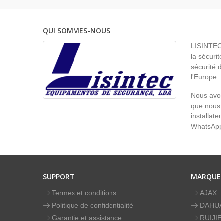
QUI SOMMES-NOUS
LISINTEC 
la sécurit
sécurité 
l'Europe.
Nous avon
que nous 
installat
WhatsAp
SUPPORT
MARQUE
Termes et conditions
AJAX
Politique de confidentialité
DAHU
Garantie et assistance
RUIJI