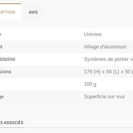
RIPTION
AVIS
e
Uniview
l
Alliage d'aluminium
ibilité
Systèmes de portie
sions
179 (H) x 84 (L) x 50
100 g
ge
Superficie sur mur
S ASSOCIÉS