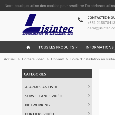
Notre boutique utilise des cookies pour améliorer l'expérience utilis
CONTACTEZ-NO
+351 215878413
geral@lisintec.c
TOUS LES PRODUITS
INFORMATIONS 
Accueil
>
Portiers vidéo
>
Uniview
>
Boîte d'installation en surf
CATÉGORIES
ALARMES ANTIVOL
SURVEILLANCE VIDÉO
NETWORKING
PORTIERS VIDÉO