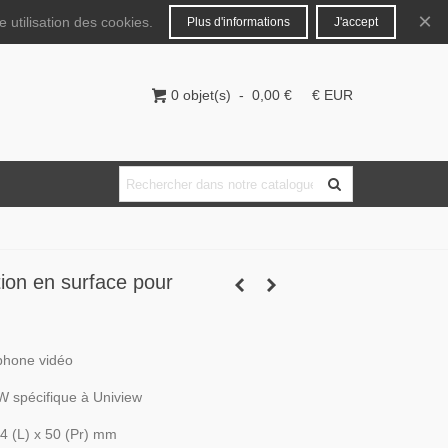
Français
Connecter
×
 utilisation des cookies.
Plus d'informations
J'accept
0
objet(s)
-
0,00 €
€ EUR
ation en surface pour
rphone vidéo
spécifique à Uniview
4 (L) x 50 (Pr) mm