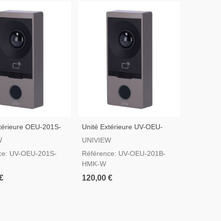
xtérieure OEU-201S-
Unité Extérieure UV-OEU-
niview
201B-HMK-W
W
UNIVIEW
ce: UV-OEU-201S-
Référence: UV-OEU-201B-
HMK-W
€
120,00 €