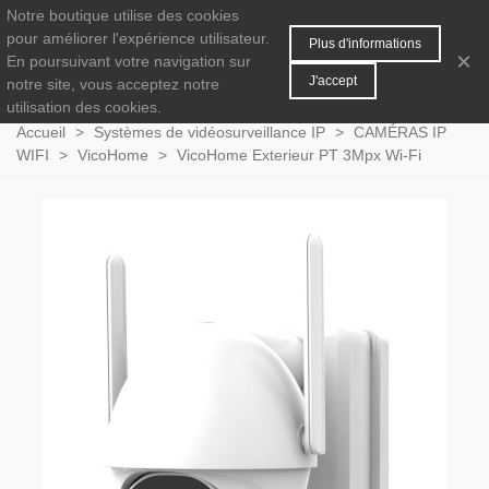
Notre boutique utilise des cookies
MENU
0
pour améliorer l'expérience utilisateur.
Plus d'informations
×
En poursuivant votre navigation sur
J'accept
notre site, vous acceptez notre
utilisation des cookies.
Accueil
>
Systèmes de vidéosurveillance IP
>
CAMÉRAS IP
WIFI
>
VicoHome
>
VicoHome Exterieur PT 3Mpx Wi-Fi