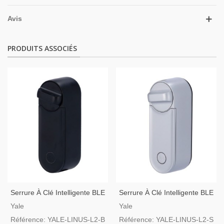
Avis
PRODUITS ASSOCIÉS
Serrure À Clé Intelligente BLE
Serrure À Clé Intelligente BLE
Et Wi-Fi Couleur Noir Yale
Et Wi-Fi Couleur Argent Yale
Yale
Yale
Référence: YALE-LINUS-L2-B
Référence: YALE-LINUS-L2-S