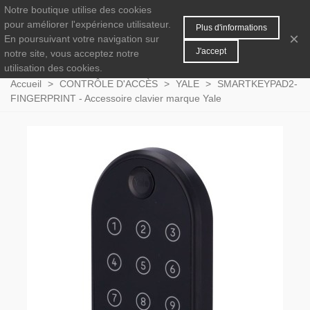
Notre boutique utilise des cookies
MENU
0
pour améliorer l'expérience utilisateur.
Plus d'informations
×
En poursuivant votre navigation sur
J'accept
notre site, vous acceptez notre
utilisation des cookies.
Accueil
>
CONTRÔLE D'ACCÈS
>
YALE
>
SMARTKEYPAD2-
FINGERPRINT - Accessoire clavier marque Yale