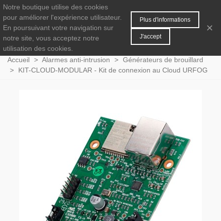
Notre boutique utilise des cookies
MENU
0
pour améliorer l'expérience utilisateur.
Plus d'informations
×
En poursuivant votre navigation sur
J'accept
notre site, vous acceptez notre
utilisation des cookies.
Accueil
>
Alarmes anti-intrusion
>
Générateurs de brouillard
>
KIT-CLOUD-MODULAR - Kit de connexion au Cloud URFOG