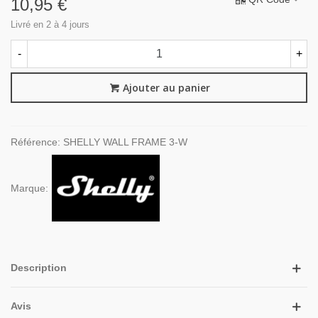
10,95 €
Livré en 2 à 4 jours
-
+
Ajouter au panier
Référence:
SHELLY WALL FRAME 3-W
Marque:
Description
Avis