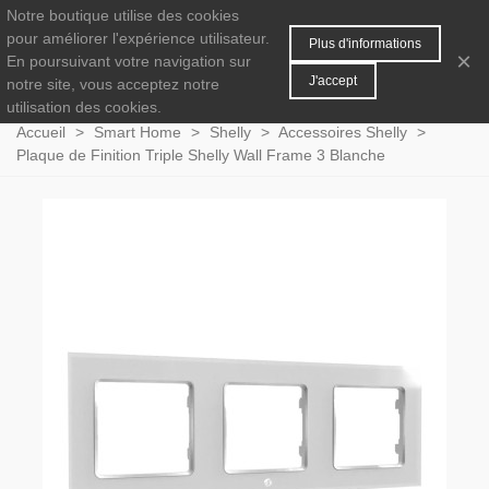
Notre boutique utilise des cookies
MENU
0
pour améliorer l'expérience utilisateur.
Plus d'informations
×
En poursuivant votre navigation sur
J'accept
notre site, vous acceptez notre
utilisation des cookies.
Accueil
>
Smart Home
>
Shelly
>
Accessoires Shelly
>
Plaque de Finition Triple Shelly Wall Frame 3 Blanche