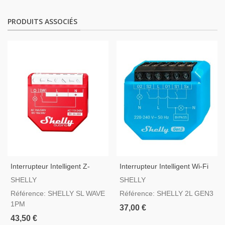
PRODUITS ASSOCIÉS
Interrupteur Intelligent Z-
Interrupteur Intelligent Wi-Fi
Wave Shelly SL Wave 1PM
Shelly 2L Gen 3
SHELLY
SHELLY
Référence: SHELLY SL WAVE
Référence: SHELLY 2L GEN3
1PM
37,00 €
43,50 €