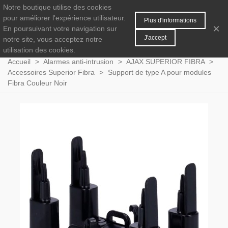
Notre boutique utilise des cookies
MENU
0
pour améliorer l'expérience utilisateur.
Plus d'informations
×
En poursuivant votre navigation sur
J'accept
notre site, vous acceptez notre
utilisation des cookies.
Accueil
>
Alarmes anti-intrusion
>
AJAX SUPERIOR FIBRA
>
Accessoires Superior Fibra
>
Support de type A pour modules
Fibra Couleur Noir