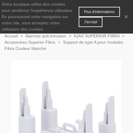
Notre boutique utilise des cookies
MENU
0
pour améliorer l'expérience utilisateur.
Plus d'informations
×
En poursuivant votre navigation sur
J'accept
notre site, vous acceptez notre
utilisation des cookies.
Accueil
>
Alarmes anti-intrusion
>
AJAX SUPERIOR FIBRA
>
Accessoires Superior Fibra
>
Support de type A pour modules
Fibra Couleur blanche