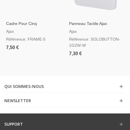
Cadre Pour Cinq
Panneau Tactile Ajax
Interrupteurs
Solobutton Pour Interrupteur
Ajax
Ajax
D'éclairage, RAL 9003
Référence: FRAME-5
Référence: SOLOBUTTON-
Blanche
1G2W-W
7,50 €
7,30 €
QUI SOMMES-NOUS
NEWSLETTER
SUPPORT