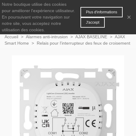
Notre boutique utilise des cookies
MENU
0
pour améliorer l'expérience utilisateur.
Plus d'informations
×
En poursuivant votre navigation sur
J'accept
notre site, vous acceptez notre
utilisation des cookies.
Accueil
>
Alarmes anti-intrusion
>
AJAX BASELINE
>
AJAX
Smart Home
>
Relais pour l'interrupteur des feux de croisement