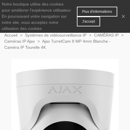
Notre boutique utilise des cookies
MENU
0
pour améliorer l'expérience utilisateur.
Plus d'informations
×
En poursuivant votre navigation sur
J'accept
notre site, vous acceptez notre
utilisation des cookies.
Accueil
>
Systèmes de vidéosurveillance IP
>
CAMÉRAS IP
>
Caméras IP Ajax
>
Ajax TurretCam 8 MP 4mm Blanche -
Caméra IP Tourelle 4K