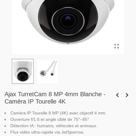
Ajax TurretCam 8 MP 4mm Blanche -
Caméra IP Tourelle 4K
Caméra IP Tourelle 8 MP (4K) avec objectif 4 mm.
Ouverture f/1.6 et angle ciblé de 75°–85°.
Détection IA : humains, véhicules et animaux.
Flux vidéo ultra-rapide via JetSparrow.