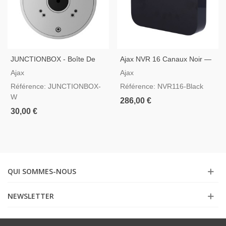
JUNCTIONBOX - Boîte De
Ajax NVR 16 Canaux Noir —
Connexion Pour Caméras
Enregistreur Vidéo IP
Ajax
Ajax
Ajax En Blanche
Référence: JUNCTIONBOX-
Référence: NVR116-Black
W
286,00 €
30,00 €
QUI SOMMES-NOUS
NEWSLETTER