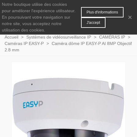
Notre boutique utilise des cookies
MENU
0
pour améliorer l'expérience utilisateur.
Plus d'informations
×
En poursuivant votre navigation sur
J'accept
notre site, vous acceptez notre
utilisation des cookies.
Accueil
>
Systèmes de vidéosurveillance IP
>
CAMÉRAS IP
>
Caméras IP EASY-P
>
Caméra dôme IP EASY-P AI 8MP Objectif
2.8 mm