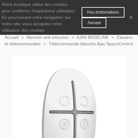
Notre boutique utilise des cookies
MENU
0
pour améliorer l'expérience utilisateur.
Plus d'informations
×
En poursuivant votre navigation sur
J'accept
notre site, vous acceptez notre
utilisation des cookies.
Accueil
>
Alarmes anti-intrusion
>
AJAX BASELINE
>
Claviers
et télécommandes
>
Télécommande blanche Ajax SpaceControl