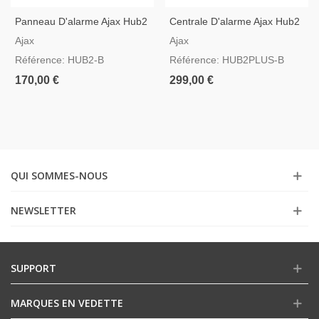
Panneau D'alarme Ajax Hub2
Centrale D'alarme Ajax Hub2
Noir Compatible Avec La
Plus Noir Avec GSM, 3G, 4G,
Ajax
Ajax
Vérification Vidéo
LAN Et WIFI
Référence: HUB2-B
Référence: HUB2PLUS-B
170,00 €
299,00 €
QUI SOMMES-NOUS
NEWSLETTER
SUPPORT
MARQUES EN VEDETTE