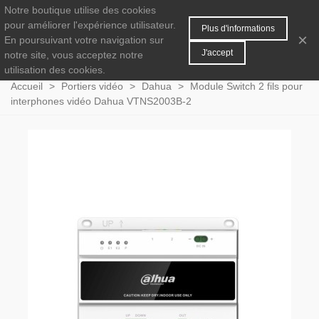
Notre boutique utilise des cookies
MENU
0
pour améliorer l'expérience utilisateur.
Plus d'informations
×
En poursuivant votre navigation sur
J'accept
notre site, vous acceptez notre
utilisation des cookies.
Accueil
>
Portiers vidéo
>
Dahua
>
Module Switch 2 fils pour
interphones vidéo Dahua VTNS2003B-2