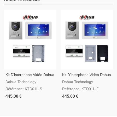
Kit D'interphone Vidéo Dahua
Kit D'interphone Vidéo Dahua
À Deux Fils Avec Boîtier De
À Deux Fils Avec Boîtier
Dahua Technology
Dahua Technology
Montage En Surface
D'encastrement
Référence: KTD01L-S
Référence: KTD01L-F
445,00 €
445,00 €