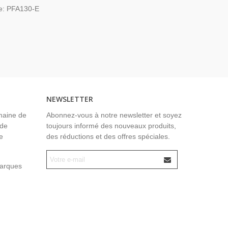
Bullet Dahua
e: PFA130-E
NEWSLETTER
maine de
Abonnez-vous à notre newsletter et soyez
 de
toujours informé des nouveaux produits,
e
des réductions et des offres spéciales.
marques