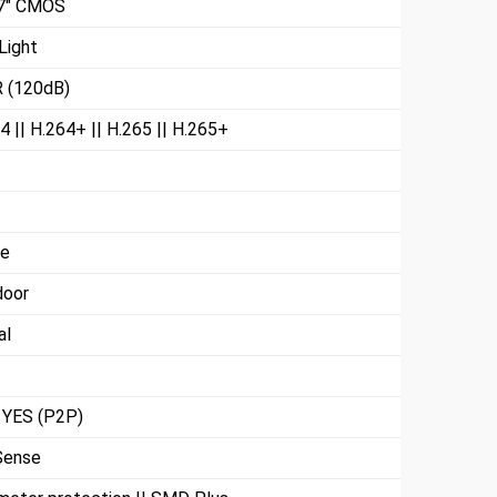
.7" CMOS
Light
 (120dB)
4 || H.264+ || H.265 || H.265+
te
door
al
| YES (P2P)
Sense