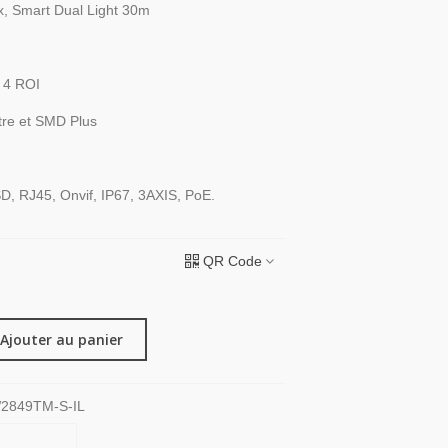
x, Smart Dual Light 30m
 4 ROI
tre et SMD Plus
, RJ45, Onvif, IP67, 3AXIS, PoE.
QR Code
Ajouter au panier
2849TM-S-IL