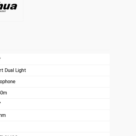
P
t Dual Light
rophone
40m
7
 mm