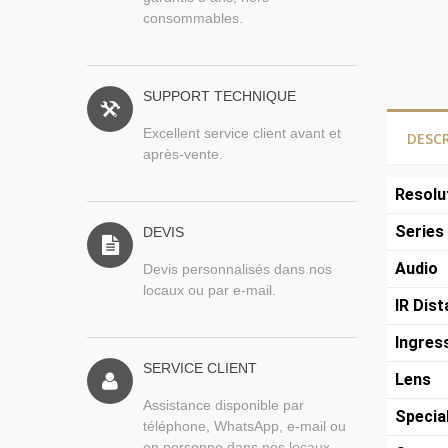
consommables.
SUPPORT TECHNIQUE
Excellent service client avant et
DESC
après-vente.
Resolu
Series
DEVIS
Audio
Devis personnalisés dans nos
locaux ou par e-mail.
IR Dis
Ingres
SERVICE CLIENT
Lens
Assistance disponible par
Specia
téléphone, WhatsApp, e-mail ou
en personne dans nos locaux.