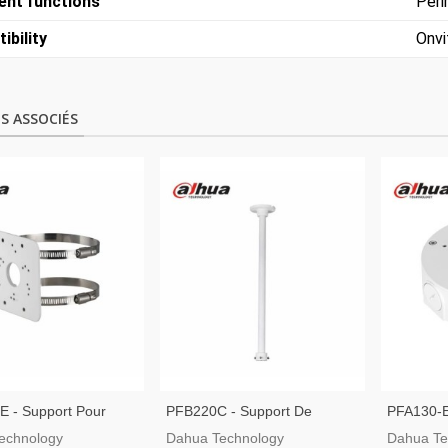
gent functions
Peri
ibility
Onvi
S ASSOCIÉS
E - Support Pour
PFB220C - Support De
PFA130-E
lation Des Caméras
Plafond Pour Installation
Connexio
echnology
Dahua Technology
Dahua Te