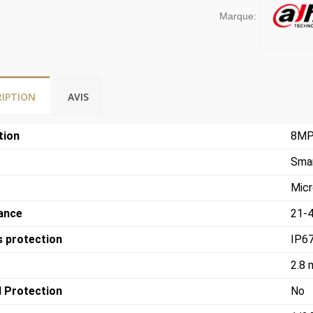
Marque:
RIPTION
AVIS
tion
8M
Smar
Mic
tance
21-
s protection
IP6
2.8
l Protection
No