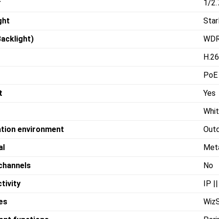
r
1/2
ght
Star
acklight)
WDR
H.26
PoE
t
Yes
Whi
lation environment
Out
al
Met
channels
No
tivity
IP |
es
Wiz