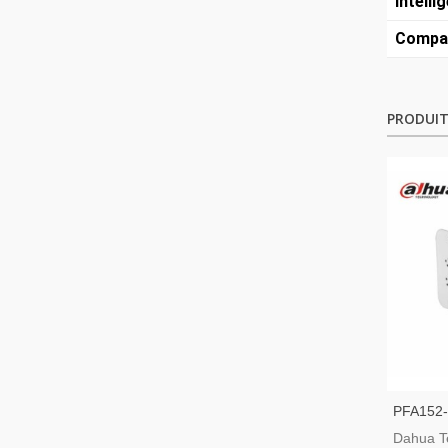
Intelli
Compat
PRODUIT
PFA152-
L'instal
Dahua T