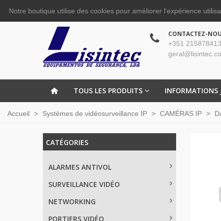
Notre boutique utilise des cookies pour améliorer l'expérience utilis
CONTACTEZ-NO
+351 215878413
geral@lisintec.c
TOUS LES PRODUITS
INFORMATIONS 
Accueil
>
Systèmes de vidéosurveillance IP
>
CAMÉRAS IP
>
D
CATÉGORIES
ALARMES ANTIVOL
SURVEILLANCE VIDÉO
NETWORKING
PORTIERS VIDÉO