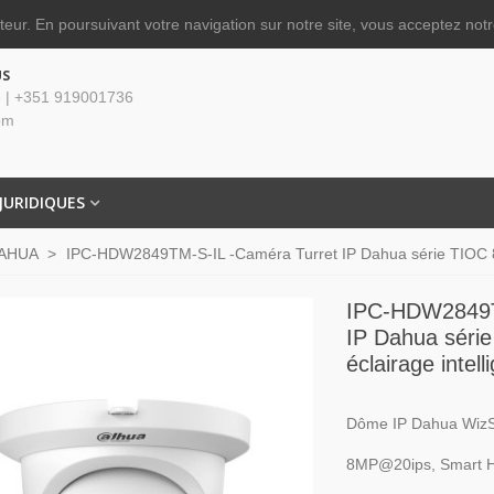
ateur.
En poursuivant votre navigation sur notre site, vous acceptez notre
US
 | +351 919001736
om
JURIDIQUES
AHUA
>
IPC-HDW2849TM-S-IL -Caméra Turret IP Dahua série TIOC 8 MP
IPC-HDW2849T
IP Dahua séri
éclairage intell
Dôme IP Dahua Wiz
8MP@20ips, Smart 