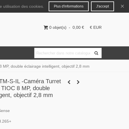
Français
Connecter
×
 utilisation des cookies.
Plus d'informations
J'accept
0
objet(s)
-
0,00 €
€ EUR
, double éclairage intelligent, objectif 2,8 mm
M-S-IL -Caméra Turret
e TIOC 8 MP, double
igent, objectif 2,8 mm
Sense
H.265+