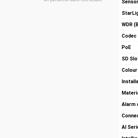
Senso
StarLi
WDR (B
Codec
PoE
SD Slo
Colour
Instal
Materi
Alarm 
Connec
AI Seri