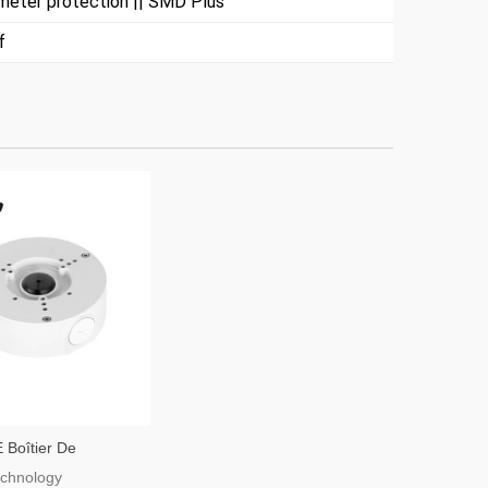
meter protection || SMD Plus
f
 Boîtier De
n Pour Caméras
chnology