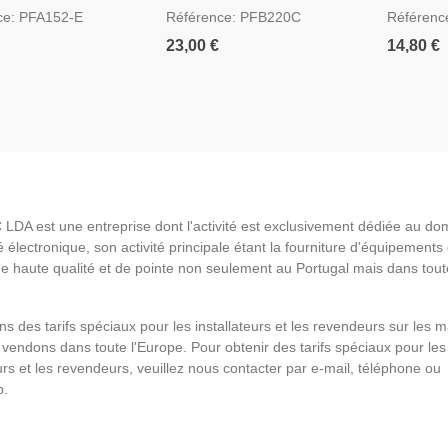
ur Mât Ou Post
Suspendue De Caméras
Dome Ou 
ce: PFA152-E
Référence: PFB220C
Référenc
Dahua
23,00 €
14,80 €
LDA est une entreprise dont l'activité est exclusivement dédiée au do
é électronique, son activité principale étant la fourniture d'équipements
de haute qualité et de pointe non seulement au Portugal mais dans tout
s des tarifs spéciaux pour les installateurs et les revendeurs sur les 
vendons dans toute l'Europe. Pour obtenir des tarifs spéciaux pour les
eurs et les revendeurs, veuillez nous contacter par e-mail, téléphone ou
p.