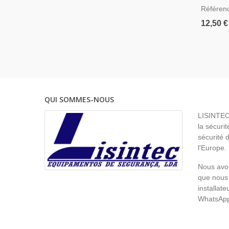
Dahua S
Référen
12,50 €
QUI SOMMES-NOUS
LISINTEC 
la sécurit
sécurité 
l'Europe.
Nous avon
que nous 
installat
WhatsAp