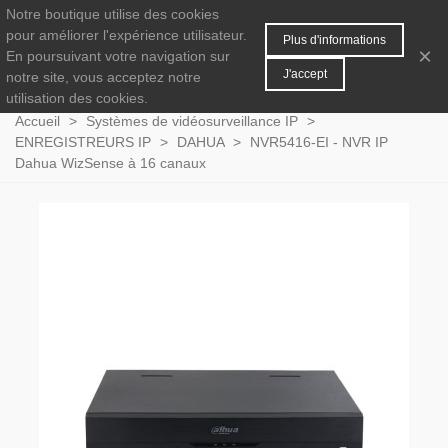
Notre boutique utilise des cookies
MENU
0
pour améliorer l'expérience utilisateur.
Plus d'informations
×
En poursuivant votre navigation sur
J'accept
notre site, vous acceptez notre
utilisation des cookies.
Accueil
>
Systèmes de vidéosurveillance IP
>
ENREGISTREURS IP
>
DAHUA
>
NVR5416-EI - NVR IP
Dahua WizSense à 16 canaux