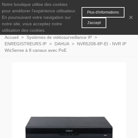
Notre boutique utilise des cookies
MENU
0
pour améliorer l'expérience utilisateur.
Plus d'informations
×
En poursuivant votre navigation sur
J'accept
notre site, vous acceptez notre
utilisation des cookies.
Accueil
>
Systèmes de vidéosurveillance IP
>
ENREGISTREURS IP
>
DAHUA
>
NVR5208-8P-EI - NVR IP
WizSense à 8 canaux avec PoE