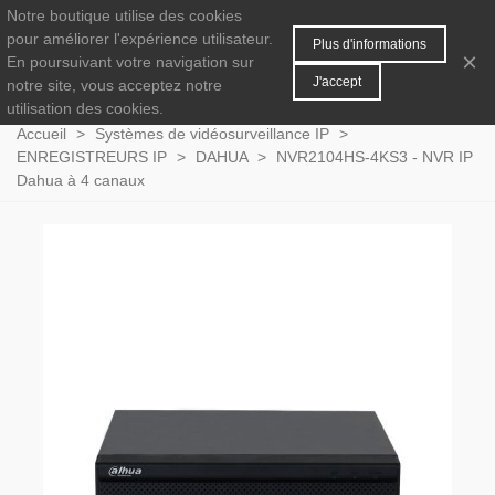
Notre boutique utilise des cookies
MENU
0
pour améliorer l'expérience utilisateur.
Plus d'informations
×
En poursuivant votre navigation sur
J'accept
notre site, vous acceptez notre
utilisation des cookies.
Accueil
>
Systèmes de vidéosurveillance IP
>
ENREGISTREURS IP
>
DAHUA
>
NVR2104HS-4KS3 - NVR IP
Dahua à 4 canaux