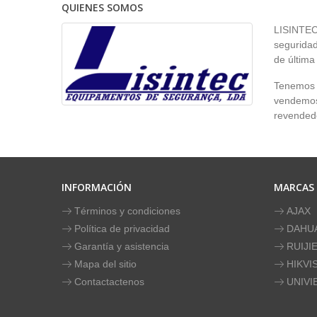
QUIENES SOMOS
LISINTEC 
seguridad
de última
Tenemos p
vendemos 
revendedo
INFORMACIÓN
MARCAS
Términos y condiciones
AJAX
Política de privacidad
DAHU
Garantía y asistencia
RUIJI
Mapa del sitio
HIKVI
Contactactenos
UNIVI