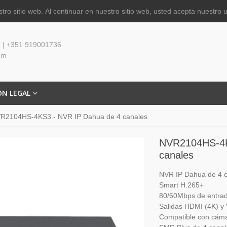
tro sitio web.
Al continuar en nuestro sitio web, usted acepta nuestro 
 | +351 919001736
om
ÓN LEGAL
R2104HS-4KS3 - NVR IP Dahua de 4 canales
NVR2104HS-4K
canales
NVR IP Dahua de 4 
Smart H.265+
80/60Mbps de entrad
Salidas HDMI (4K) y
Compatible con cámar