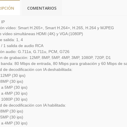
RIPCIÓN
COMENTARIOS
 IP
ón vídeo: Smart H.265+, Smart H.264+, H.265, H.264 y MJPEG
de vídeo simultáneas HDMI (4K) y VGA (1080P)
e salida: 1, 4
 / 1 salida de audio RCA
ón audio: G.711a, G.711u, PCM, G726
ón de grabación: 12MP, 8MP, 5MP, 4MP, 3MP, 1080P, 720P, D1
 banda: 80 Mbps de entrada, 80 Mbps para grabación y 60 Mbps de sa
 de decodificación con IA deshabilitada:
 12MP (30 ips)
 8MP (30 ips)
 a 5MP (30 ips)
 a 4MP (30 ips)
 1080P (30 ips)
 de decodificación con IA habilitada:
 8MP (30 ips)
 5MP (30 ips)
 a 4MP (30 ips)