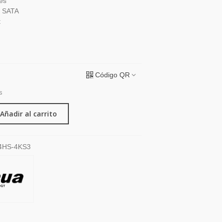
es
D SATA
t
Código QR
s
Añadir al carrito
4HS-4KS3