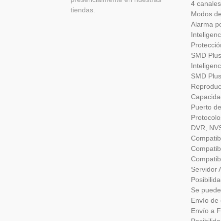
4 canales
tiendas.
Modos de 
Alarma po
Inteligenc
Protecció
SMD Plus
Inteligenc
SMD Plus
Reproduc
Capacida
Puerto d
Protocolo
DVR, NVS,
Compatib
Compatibl
Compatibl
Servidor 
Posibilid
Se puede 
Envío de 
Envío a 