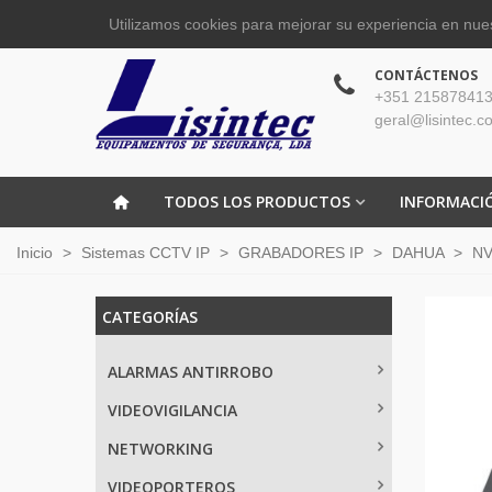
Utilizamos cookies para mejorar su experiencia en nues
CONTÁCTENOS
+351 215878413
geral@lisintec.c
TODOS LOS PRODUCTOS
INFORMACI
Inicio
>
Sistemas CCTV IP
>
GRABADORES IP
>
DAHUA
>
NV
CATEGORÍAS
ALARMAS ANTIRROBO
VIDEOVIGILANCIA
NETWORKING
VIDEOPORTEROS