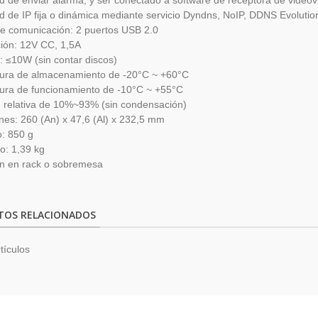
ad de enviar alarma, y ser conectado a software de receptora de videovi
ad de IP fija o dinámica mediante servicio Dyndns, NoIP, DDNS Evolution
e comunicación: 2 puertos USB 2.0
ión: 12V CC, 1,5A
 ≤10W (sin contar discos)
ura de almacenamiento de -20°C ~ +60°C
ura de funcionamiento de -10°C ~ +55°C
relativa de 10%~93% (sin condensación)
es: 260 (An) x 47,6 (Al) x 232,5 mm
: 850 g
o: 1,39 kg
ón en rack o sobremesa
TOS RELACIONADOS
tículos