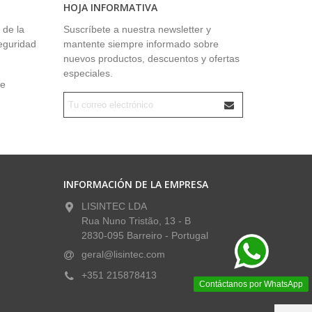
HOJA INFORMATIVA
 de la
Suscríbete a nuestra newsletter y
seguridad
mantente siempre informado sobre
nuevos productos, descuentos y ofertas
especiales.
ue
INFORMACIÓN DE LA EMPRESA
LISINTEC LDA
Rua Nuno Tristão, 13 - B
2830-095 Barreiro - Portugal
geral@lisintec.com
+351 215878413
Contáctanos por WhatsApp