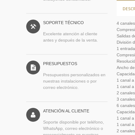
DESC
SOPORTE TÉCNICO
4 canales
Compresi
Excelente atención al cliente
Salidas 
antes y después de la venta.
División d
1 entrada
Compresi
Resoluci
PRESUPUESTOS
Ancho de
Capacidad
Presupuestos personalizados en
1 canal a
nuestras instalaciones o por
1 canal a
correo electrónico.
2 canales
3 canales
6 canales
ATENCIÓN AL CLIENTE
Capacidad
1 canal a
Soporte disponible por teléfono,
1 canal a
WhatsApp, correo electrónico o
2 canales
presencialmente en nuestras