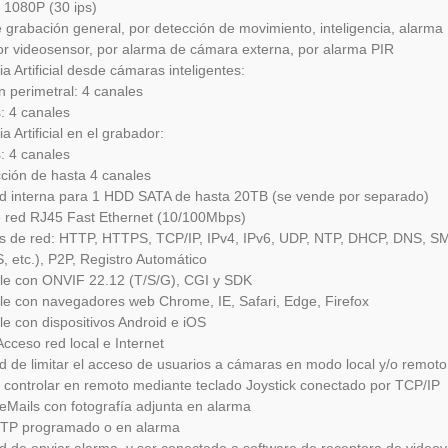
 1080P (30 ips)
grabación general, por detección de movimiento, inteligencia, alarma
r videosensor, por alarma de cámara externa, por alarma PIR
ia Artificial desde cámaras inteligentes:
n perimetral: 4 canales
: 4 canales
ia Artificial en el grabador:
: 4 canales
ción de hasta 4 canales
d interna para 1 HDD SATA de hasta 20TB (se vende por separado)
e red RJ45 Fast Ethernet (10/100Mbps)
s de red: HTTP, HTTPS, TCP/IP, IPv4, IPv6, UDP, NTP, DHCP, DNS, SMT
 etc.), P2P, Registro Automático
le con ONVIF 22.12 (T/S/G), CGI y SDK
e con navegadores web Chrome, IE, Safari, Edge, Firefox
e con dispositivos Android e iOS
Acceso red local e Internet
ad de limitar el acceso de usuarios a cámaras en modo local y/o remoto
controlar en remoto mediante teclado Joystick conectado por TCP/IP
eMails con fotografía adjunta en alarma
FTP programado o en alarma