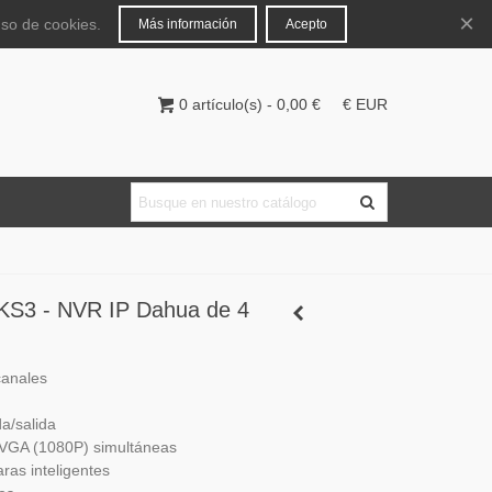
Español
Iniciar sesión
×
uso de cookies.
Más información
Acepto
0
artículo(s)
-
0,00 €
€ EUR
S3 - NVR IP Dahua de 4
canales
a/salida
 VGA (1080P) simultáneas
as inteligentes