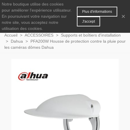
Notre boutique utilise des cookies
MENU
0
pour améliorer l'expérience utilisateur.
Plus d'informations
×
En poursuivant votre navigation sur
J'accept
notre site, vous acceptez notre
utilisation des cookies.
Accueil
>
ACCESSOIRES
>
Supports et boîtiers d'installation
>
Dahua
>
PFA200W Housse de protection contre la pluie pour
les caméras dômes Dahua