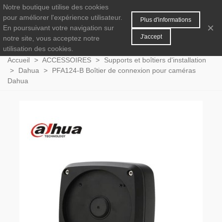
Notre boutique utilise des cookies
MENU
0
pour améliorer l'expérience utilisateur.
Plus d'informations
×
En poursuivant votre navigation sur
J'accept
notre site, vous acceptez notre
utilisation des cookies.
Accueil
>
ACCESSOIRES
>
Supports et boîtiers d'installation
>
Dahua
>
PFA124-B Boîtier de connexion pour caméras
Dahua