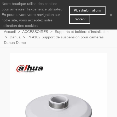
Notre boutique utilise des cookies
MENU
0
pour améliorer l'expérience utilisateur.
Plus d'informations
×
En poursuivant votre navigation sur
J'accept
notre site, vous acceptez notre
utilisation des cookies.
Accueil
>
ACCESSOIRES
>
Supports et boîtiers d'installation
>
Dahua
>
PFA102 Support de suspension pour caméras
Dahua Dome