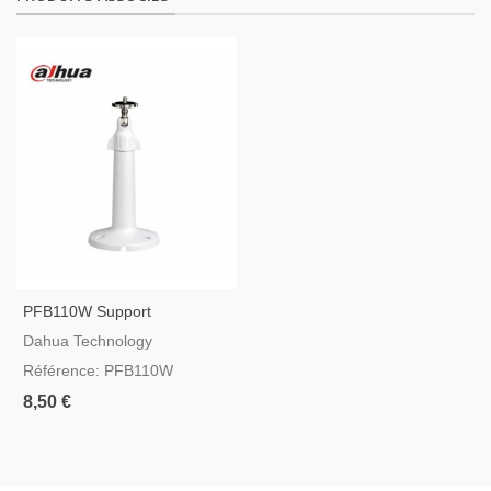
PFB110W Support
D'installation Pour Caméra
Dahua Technology
Dahua
Référence: PFB110W
8,50 €