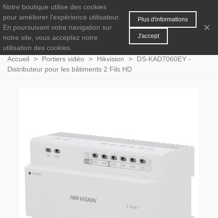
Notre boutique utilise des cookies
MENU
0
pour améliorer l'expérience utilisateur.
Plus d'informations
×
En poursuivant votre navigation sur
J'accept
notre site, vous acceptez notre
utilisation des cookies.
Accueil
>
Portiers vidéo
>
Hikvision
>
DS-KAD7060EY -
Distributeur pour les bâtiments 2 Fils HD