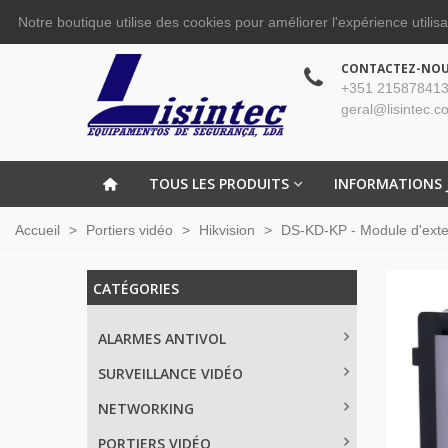
Notre boutique utilise des cookies pour améliorer l'expérience utilis
CONTACTEZ-NO
+351 215878413
geral@lisintec.c
TOUS LES PRODUITS
INFORMATIONS 
Accueil
>
Portiers vidéo
>
Hikvision
>
DS-KD-KP - Module d'exten
CATÉGORIES
ALARMES ANTIVOL
SURVEILLANCE VIDÉO
NETWORKING
PORTIERS VIDÉO