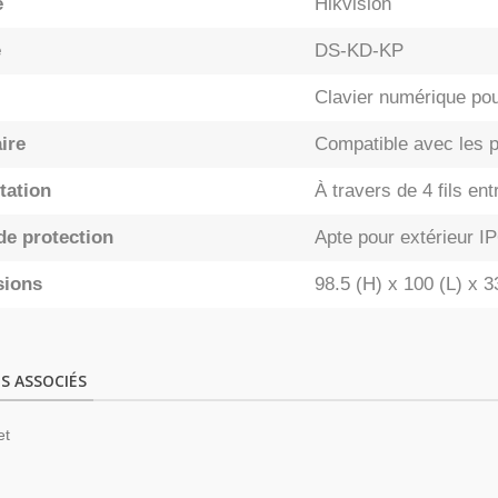
e
Hikvision
e
DS-KD-KP
Clavier numérique pou
ire
Compatible avec les p
tation
À travers de 4 fils en
de protection
Apte pour extérieur I
sions
98.5 (H) x 100 (L) x 
S ASSOCIÉS
et