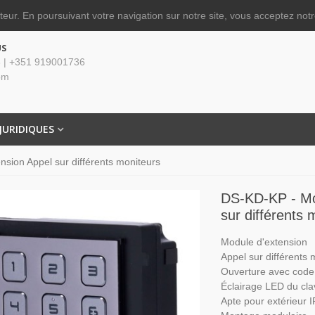
ateur.
En poursuivant votre navigation sur notre site, vous acceptez notre
US
 | +351 919001736
om
JURIDIQUES
sion Appel sur différents moniteurs
DS-KD-KP - Mo
sur différents 
Module d'extension
Appel sur différents 
Ouverture avec code
Éclairage LED du cla
Apte pour extérieur 