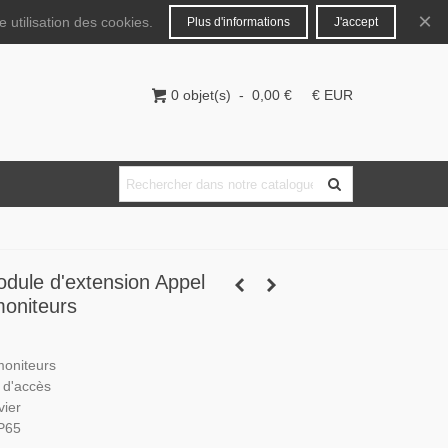
Français
Connecter
×
 utilisation des cookies.
Plus d'informations
J'accept
0
objet(s)
-
0,00 €
€ EUR
dule d'extension Appel
moniteurs
moniteurs
 d'accès
vier
IP65