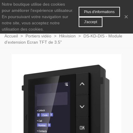
Notre boutique utilise des cookies
MENU
0
pour améliorer l'expérience utilisateur.
Plus d'informations
×
En poursuivant votre navigation sur
J'accept
notre site, vous acceptez notre
utilisation des cookies.
Accueil
>
Portiers vidéo
>
Hikvision
>
DS-KD-DIS - Module
d'extension Ecran TFT de 3.5"