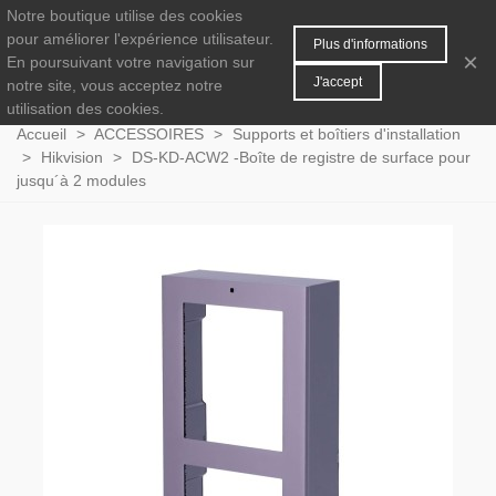
Notre boutique utilise des cookies
MENU
0
pour améliorer l'expérience utilisateur.
Plus d'informations
×
En poursuivant votre navigation sur
J'accept
notre site, vous acceptez notre
utilisation des cookies.
Accueil
>
ACCESSOIRES
>
Supports et boîtiers d'installation
>
Hikvision
>
DS-KD-ACW2 -Boîte de registre de surface pour
jusqu´à 2 modules