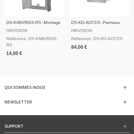
DS-KABV9503-RS -Montage
DS-KD-ACF2/S -Panneau
En Saillie Avec Visière
Frontal Et Boîtier Encastré
HIKVISION
HIKVISION
Pour Jusqu´à 2 Modules
Référence: DS-KABV9503-
Référence: DS-KD-ACF2/S
RS
84,00 €
14,00 €
QUI SOMMES-NOUS
NEWSLETTER
SUPPORT