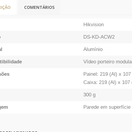
RIÇÃO
COMENTÁRIOS
Hikvision
o
DS-KD-ACW2
l
Alumínio
ibilidade
Vídeo porteiro modula
sões
Painel: 219 (Al) x 10
Caixa: 219 (Al) x 107
300 g
gem
Parede em superfície