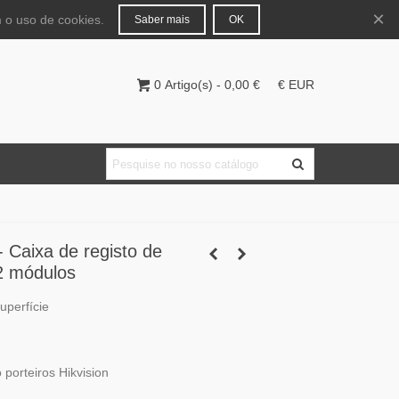
Português
Entrar
×
 o uso de cookies.
Saber mais
OK
0
Artigo(s)
-
0,00 €
€ EUR
Caixa de registo de
 2 módulos
uperfície
 porteiros Hikvision