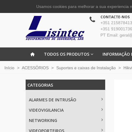
Usamos cookies para melhorar a sua experiencia no
CONTACTE-NOS
+351 215878413 
+351 919001736
PT Email: geral@
TODOS OS PRODUTOS
INFORMAÇÃO 
Início
>
ACESSÓRIOS
>
Suportes e caixas de Instalação
>
Hikv
CATEGORIAS
ALARMES DE INTRUSÂO
VIDEOVIGILANCIA
NETWORKING
VIDEOPORTEIROS