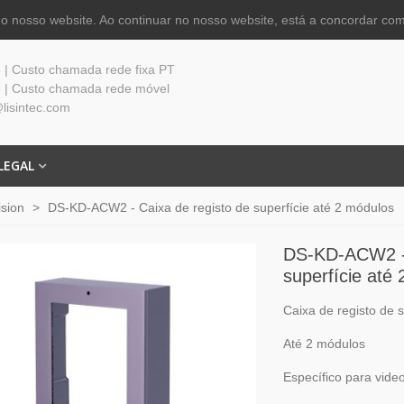
 nosso website. Ao continuar no nosso website, está a concordar com
| Custo chamada rede fixa PT
 | Custo chamada rede móvel
lisintec.com
LEGAL
ision
>
DS-KD-ACW2 - Caixa de registo de superfície até 2 módulos
DS-KD-ACW2 - 
superfície até
Caixa de registo de s
Até 2 módulos
Específico para video