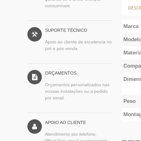
consumíveis.
DESC
Marca
SUPORTE TÉCNICO
Model
Apoio ao cliente de excelencia no
pré e pós venda.
Materia
Compat
ORÇAMENTOS
Dimen
Orçamentos personalizados nas
nossas instalações ou a pedido
por email.
Peso
Monta
APOIO AO CLIENTE
Atendimento por telefone,
WhatsApp, email ou presencial