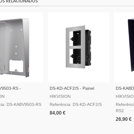
OS RELACIONADOS
9503-RS -
DS-KD-ACF2/S - Painel
DS-KABD8
m Em Superfície
Frontal E Caixa De Registro
De Regist
ON
HIKVISION
HIKVISI
eira
Encastrada Até 2 Módulos
2 Módulo
cia: DS-KABV9503-RS
Referência: DS-KD-ACF2/S
Referênc
RS2
84,00 €
26,90 €