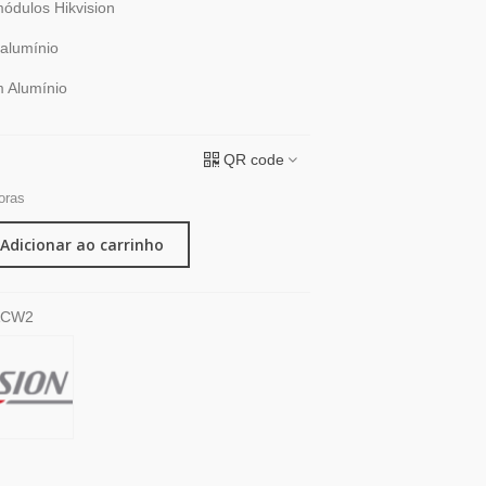
ódulos Hikvision
 alumínio
m Alumínio
QR code
oras
Adicionar ao carrinho
ACW2