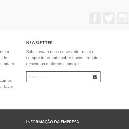
Facebook
Twitter
NEWSLETTER
nte á
Subscreva a nossa newsletter e seja
s de
sempre informado sobre novos produtos,
a toda a
descontos e ofertas especiais.
lizamos
or favor
INFORMAÇÃO DA EMPRESA