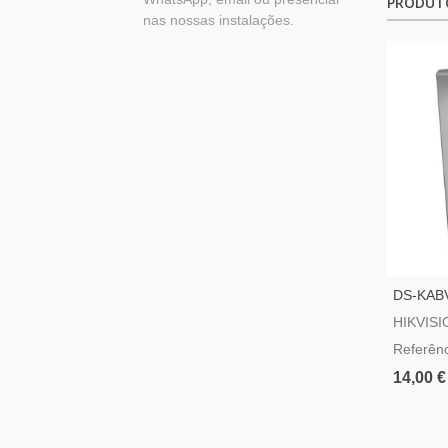
PRODUT
nas nossas instalações.
DS-KABV
Montage
HIKVISI
Com Vis
Referên
14,00 €