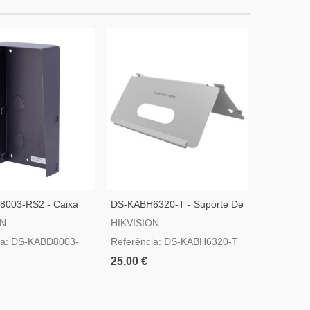
003-RS2 - Caixa
DS-KABH6320-T - Suporte De
DS-KABV8
o De Superfície Até
Mesa
Montagem 
ON
HIKVISION
HIKVISIO
s
Com Visei
ia: DS-KABD8003-
Referência: DS-KABH6320-T
Referênci
RS/SURF
25,00 €
14,00 €