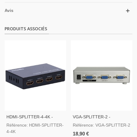
Avis
PRODUITS ASSOCIÉS
HDMI-SPLITTER-4-4K -
VGA-SPLITTER-2 -
Multiplicador De Señal HDMI
Multiplicateur De Signal VGA
Référence: HDMI-SPLITTER-
Référence: VGA-SPLITTER-2
4-4K
18,90 €