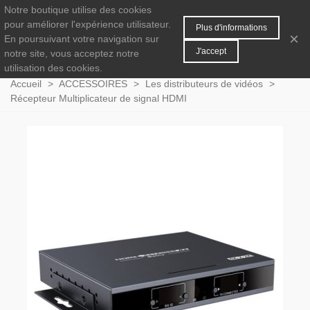
Notre boutique utilise des cookies
MENU
0
pour améliorer l'expérience utilisateur.
Plus d'informations
×
En poursuivant votre navigation sur
J'accept
notre site, vous acceptez notre
utilisation des cookies.
Accueil
>
ACCESSOIRES
>
Les distributeurs de vidéos
>
Récepteur Multiplicateur de signal HDMI