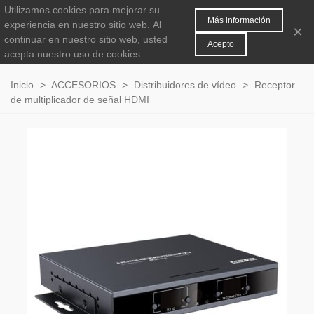
Utilizamos cookies para mejorar su
MENÚ
0
Más información
experiencia en nuestro sitio web.
Al
×
continuar en nuestro sitio web, usted
Acepto
acepta nuestro uso de cookies.
Inicio
>
ACCESORIOS
>
Distribuidores de vídeo
>
Receptor
de multiplicador de señal HDMI