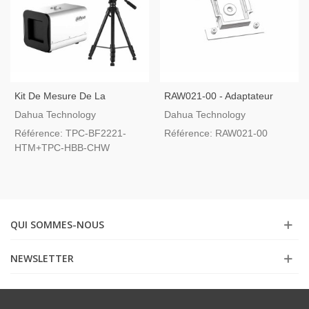
Kit De Mesure De La
RAW021-00 - Adaptateur
Température Corporelle
Pour L'installation De
Dahua Technology
Dahua Technology
Dahua
Caméras Thermiques Sur
Référence: TPC-BF2221-
Référence: RAW021-00
Trépied
HTM+TPC-HBB-CHW
QUI SOMMES-NOUS
NEWSLETTER