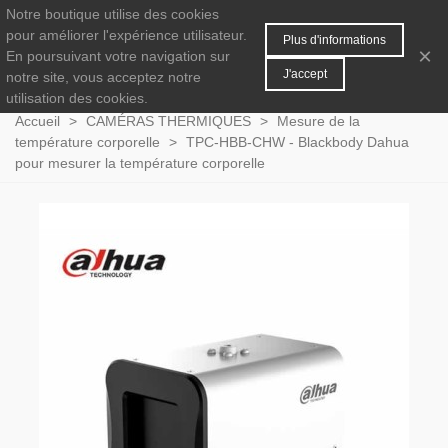
Notre boutique utilise des cookies
MENU
0
pour améliorer l'expérience utilisateur.
Plus d'informations
×
En poursuivant votre navigation sur
J'accept
notre site, vous acceptez notre
utilisation des cookies.
Accueil
>
CAMÉRAS THERMIQUES
>
Mesure de la
température corporelle
>
TPC-HBB-CHW - Blackbody Dahua
pour mesurer la température corporelle