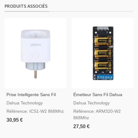
PRODUITS ASSOCIÉS
Prise Intelligente Sans Fil
Émetteur Sans Fil Dahua
Dahua AirShield ICS1-W2
AirShield ARM320-W2
Dahua Technology
Dahua Technology
Référence: ICS1-W2 868Mhz
Référence: ARM320-W2
868Mhz
30,95 €
27,50 €