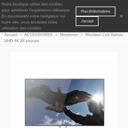
Notre boutique utilise des cookies
MENU
0
pour améliorer l'expérience utilisateur.
Plus d'informations
×
En poursuivant votre navigation sur
J'accept
notre site, vous acceptez notre
utilisation des cookies.
Accueil
>
ACCESSOIRES
>
Monitores
>
Moniteur Led Dahua
UHD 4K 28 pouces