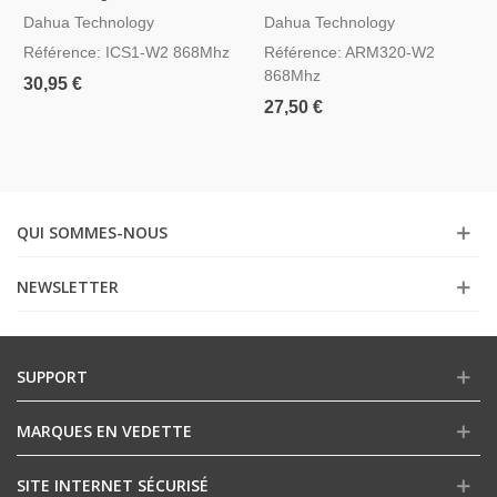
Dahua AirShield ICS1-W2
AirShield ARM320-W2
Dahua Technology
Dahua Technology
Référence: ICS1-W2 868Mhz
Référence: ARM320-W2
868Mhz
30,95 €
27,50 €
QUI SOMMES-NOUS
NEWSLETTER
SUPPORT
MARQUES EN VEDETTE
SITE INTERNET SÉCURISÉ