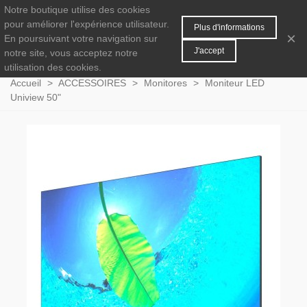
Notre boutique utilise des cookies
MENU
0
pour améliorer l'expérience utilisateur.
Plus d'informations
×
En poursuivant votre navigation sur
J'accept
notre site, vous acceptez notre
utilisation des cookies.
Accueil
>
ACCESSOIRES
>
Monitores
>
Moniteur LED
Uniview 50"