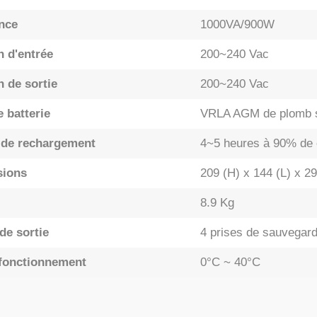
nce
1000VA/900W
n d'entrée
200~240 Vac
n de sortie
200~240 Vac
 batterie
VRLA AGM de plomb 
de rechargement
4~5 heures à 90% de 
sions
209 (H) x 144 (L) x 2
8.9 Kg
de sortie
4 prises de sauvegar
fonctionnement
0°C ~ 40°C