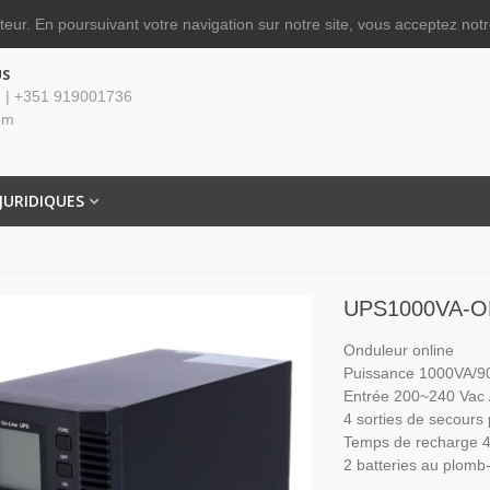
ateur.
En poursuivant votre navigation sur notre site, vous acceptez notre
US
 | +351 919001736
om
JURIDIQUES
UPS1000VA-O
Onduleur online
Puissance 1000VA/
Entrée 200~240 Vac 
4 sorties de secours
Temps de recharge 
2 batteries au plomb-