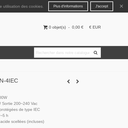
Français
Connecter
×
 utilisation des cookies.
Plus d'informations
J'accept
0
objet(s)
-
0,00 €
€ EUR
N-4IEC
900W
/ Sortie 200~240 Vac
 protégées de type IEC
4~5 h
acide scellées (incluses)