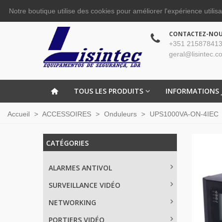
Notre boutique utilise des cookies pour améliorer l'expérience utilis
CONTACTEZ-NO
+351 215878413
geral@lisintec.c
TOUS LES PRODUITS
INFORMATIONS 
Accueil
>
ACCESSOIRES
>
Onduleurs
>
UPS1000VA-ON-4IEC
CATÉGORIES
ALARMES ANTIVOL
SURVEILLANCE VIDÉO
NETWORKING
PORTIERS VIDÉO