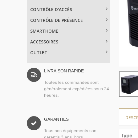
CONTRÔLE D'ACCÈS
CONTRÔLE DE PRÉSENCE
SMARTHOME
ACCESSOIRES
OUTLET
LIVRAISON RAPIDE
Toutes les commandes sont
généralement expédiées sous 24
heures.
DESC
GARANTIES
Tous nos équipements sont
Type
garantis 3 ans, hors