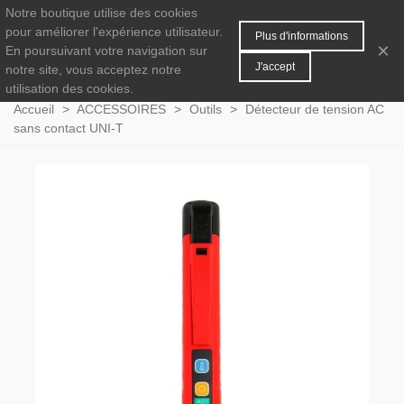
Notre boutique utilise des cookies
MENU
0
pour améliorer l'expérience utilisateur.
Plus d'informations
×
En poursuivant votre navigation sur
J'accept
notre site, vous acceptez notre
utilisation des cookies.
Accueil
>
ACCESSOIRES
>
Outils
>
Détecteur de tension AC
sans contact UNI-T