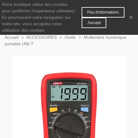
Notre boutique utilise des cookies
MENU
0
pour améliorer l'expérience utilisateur.
Plus d'informations
×
En poursuivant votre navigation sur
J'accept
notre site, vous acceptez notre
utilisation des cookies.
Accueil
>
ACCESSOIRES
>
Outils
>
Multimètre numérique
portable UNI-T