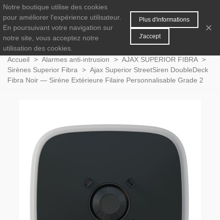
Notre boutique utilise des cookies
MENU
0
pour améliorer l'expérience utilisateur.
Plus d'informations
×
En poursuivant votre navigation sur
J'accept
notre site, vous acceptez notre
utilisation des cookies.
Accueil
>
Alarmes anti-intrusion
>
AJAX SUPERIOR FIBRA
>
Sirènes Superior Fibra
>
Ajax Superior StreetSiren DoubleDeck
Fibra Noir — Sirène Extérieure Filaire Personnalisable Grade 2