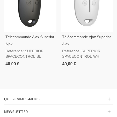
Télécommande Ajax Superior
Télécommande Ajax Superior
SpaceControl Jeweller Noir
SpaceControl Jeweller Blanc
Ajax
Ajax
— Bouton De Panique Grade
— Bouton De Panique Grade
Référence: SUPERIOR
Référence: SUPERIOR
2
2
SPACECONTROL-BL
SPACECONTROL-WH
40,00 €
40,00 €
QUI SOMMES-NOUS
NEWSLETTER