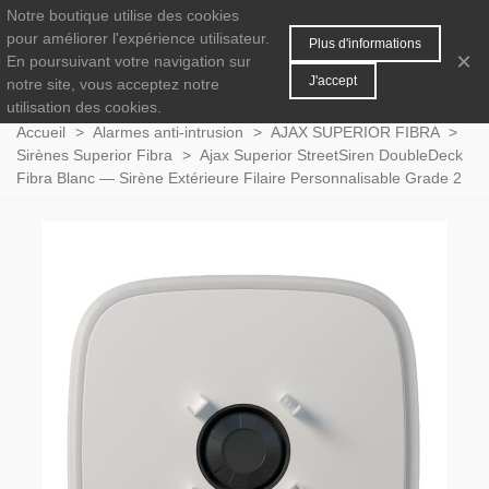
Notre boutique utilise des cookies
MENU
0
pour améliorer l'expérience utilisateur.
Plus d'informations
×
En poursuivant votre navigation sur
J'accept
notre site, vous acceptez notre
utilisation des cookies.
Accueil
>
Alarmes anti-intrusion
>
AJAX SUPERIOR FIBRA
>
Sirènes Superior Fibra
>
Ajax Superior StreetSiren DoubleDeck
Fibra Blanc — Sirène Extérieure Filaire Personnalisable Grade 2