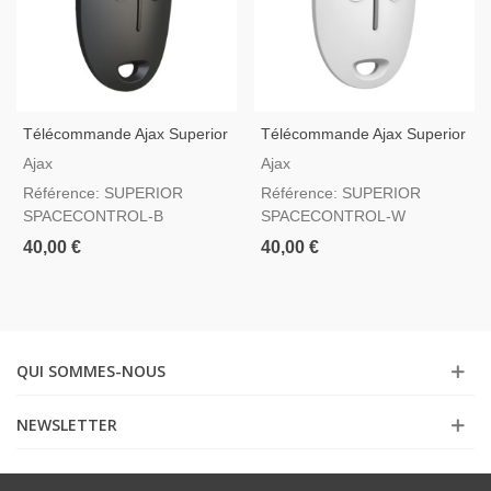
Télécommande Ajax Superior
Télécommande Ajax Superior
SpaceControl Jeweller Noir
SpaceControl Jeweller Blanc
Ajax
Ajax
— Bouton De Panique Grade
— Bouton De Panique Grade
Référence: SUPERIOR
Référence: SUPERIOR
2
2
SPACECONTROL-B
SPACECONTROL-W
40,00 €
40,00 €
QUI SOMMES-NOUS
NEWSLETTER