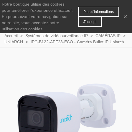
Notre boutique utilise des cookies
MENU
0
pour améliorer l'expérience utilisateur.
Plus d'informations
×
En poursuivant votre navigation sur
J'accept
notre site, vous acceptez notre
utilisation des cookies.
Accueil
>
Systèmes de vidéosurveillance IP
>
CAMÉRAS IP
>
UNIARCH
>
IPC-B122-APF28-ECO - Caméra Bullet IP Uniarch